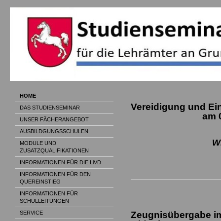
HOME
Vereidigung und Ei
DAS STUDIENSEMINAR
am 06.08
UNSER FÄCHERANGEBOT
AUSBILDGUNGSSCHULEN
Wir freue
MODULE UND
ZUSATZQUALIFIKATIONEN
INFORMATIONEN FÜR DIE LiVD
INFORMATIONEN FÜR DEN
QUEREINSTIEG
INFORMATIONEN FÜR
SCHULLEITUNGEN
Zeugnisübergabe im
SERVICE