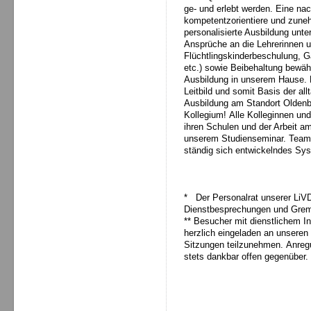
ge- und erlebt werden. Eine n
kompetentzorientiere und zuneh
personalisierte Ausbildung unte
Ansprüche an die Lehrerinnen un
Flüchtlingskinderbeschulung, G
etc.) sowie Beibehaltung bewähr
Ausbildung in unserem Hause. D
Leitbild und somit Basis der al
Ausbildung am Standort Oldenbu
Kollegium! Alle Kolleginnen und 
ihren Schulen und der Arbeit am
unserem Studienseminar. Teamar
ständig sich entwickelndes S
* Der Personalrat unserer LiV
Dienstbesprechungen und Gremi
** Besucher mit dienstlichem I
herzlich eingeladen an unseren
Sitzungen teilzunehmen. Anreg
stets dankbar offen gegenüber.