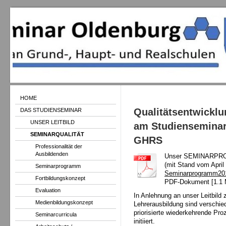
HOME
Qualitätsentwicklu
DAS STUDIENSEMINAR
UNSER LEITBILD
am Studiensemina
SEMINARQUALITÄT
GHR
Professionalität der
Ausbildenden
Unser SEMINARPRO
(mit Stand vom April
Seminarprogramm
Seminarprogramm20
Fortbildungskonzept
PDF-Dokument [1.1
Evaluation
In Anlehnung an unser Leitbild 
Medienbildungskonzept
Lehrerausbildung sind verschie
priorisierte wiederkehrende Pro
Seminarcurricula
initiiert.