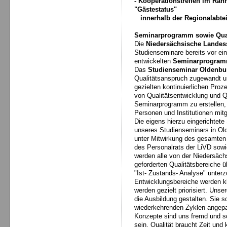
- Kooperationstreffen im Ra
"Gästestatus"
innerhalb der Regionalabte
Seminarprogramm sowie Qual
Die
Niedersächsische Landes
Studienseminare bereits vor ein
entwickelten
Seminarprogra
Das
Studienseminar Oldenb
Qualitätsanspruch zugewandt un
gezielten kontinuierlichen Pr
von Qualitätsentwicklung und Q
Seminarprogramm zu erstellen, 
Personen und Institutionen mitg
Die eigens hierzu eingerichtet
unseres Studienseminars in Old
unter Mitwirkung des gesamten
des Personalrats der LiVD sowi
werden alle von der Niedersäc
geforderten Qualitätsbereiche 
"Ist- Zustands- Analyse" unterz
Entwicklungsbereiche werden kl
werden gezielt priorisiert. Uns
die Ausbildung gestalten. Sie s
wiederkehrenden Zyklen angepas
Konzepte sind uns fremd und so
sein. Qualität braucht Zeit un