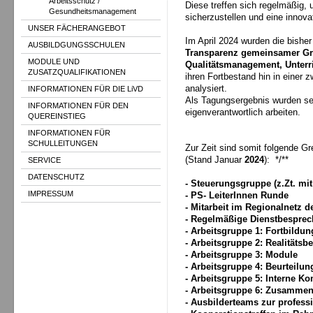
Arbeitsschutz /
Diese treffen sich regelmäßig, 
Gesundheitsmanagement
sicherzustellen und eine innov
UNSER FÄCHERANGEBOT
Im April 2024 wurden die bisher
AUSBILDGUNGSSCHULEN
Transparenz gemeinsamer Gr
MODULE UND
Qualitätsmanagement, Unterr
ZUSATZQUALIFIKATIONEN
ihren Fortbestand hin in einer 
analysiert.
INFORMATIONEN FÜR DIE LiVD
Als Tagungsergebnis wurden sec
INFORMATIONEN FÜR DEN
eigenverantwortlich arbeiten.
QUEREINSTIEG
INFORMATIONEN FÜR
SCHULLEITUNGEN
Zur Zeit sind somit folgende G
(Stand Januar
2024
): */**
SERVICE
DATENSCHUTZ
- Steuerungsgruppe (z.Zt. mi
IMPRESSUM
- PS- LeiterInnen Runde
- Mitarbeit im Regionalnetz
- Regelmäßige Dienstbespre
- Arbeitsgruppe 1: Fortbildu
- Arbeitsgruppe 2: Realitätsb
- Arbeitsgruppe 3: Module
- Arbeitsgruppe 4: Beurteilu
- Arbeitsgruppe 5: Interne K
- Arbeitsgruppe 6: Zusammen
- Ausbilderteams zur profess