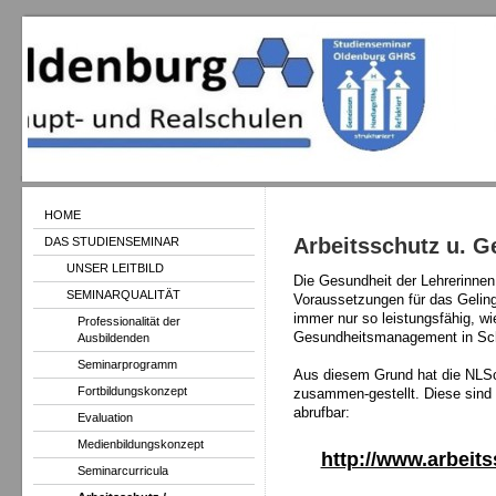
HOME
Arbeitsschutz u. 
DAS STUDIENSEMINAR
UNSER LEITBILD
Die Gesundheit der Lehrerinnen 
SEMINARQUALITÄT
Voraussetzungen für das Geling
immer nur so leistungsfähig, wi
Professionalität der
Gesundheitsmanagement in Sch
Ausbildenden
Seminarprogramm
Aus diesem Grund hat die NLS
Fortbildungskonzept
zusammen-gestellt. Diese sind 
abrufbar:
Evaluation
Medienbildungskonzept
http://www.arbeits
Seminarcurricula